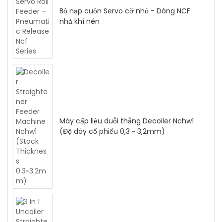
Bộ nạp cuộn Servo cỡ nhỏ - Dòng NCF
nhả khí nén
Máy cấp liệu duỗi thẳng Decoiler Nchw1
(Độ dày cổ phiếu 0,3 ~ 3,2mm)