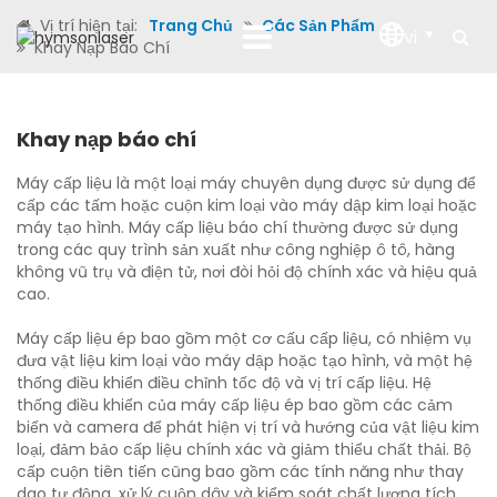
Vị trí hiện tại:
Trang Chủ
Các Sản Phẩm
vi
Khay Nạp Báo Chí
Khay nạp báo chí
Máy cấp liệu là một loại máy chuyên dụng được sử dụng để
cấp các tấm hoặc cuộn kim loại vào máy dập kim loại hoặc
máy tạo hình. Máy cấp liệu báo chí thường được sử dụng
trong các quy trình sản xuất như công nghiệp ô tô, hàng
không vũ trụ và điện tử, nơi đòi hỏi độ chính xác và hiệu quả
cao.
Máy cấp liệu ép bao gồm một cơ cấu cấp liệu, có nhiệm vụ
đưa vật liệu kim loại vào máy dập hoặc tạo hình, và một hệ
thống điều khiển điều chỉnh tốc độ và vị trí cấp liệu. Hệ
thống điều khiển của máy cấp liệu ép bao gồm các cảm
biến và camera để phát hiện vị trí và hướng của vật liệu kim
loại, đảm bảo cấp liệu chính xác và giảm thiểu chất thải. Bộ
cấp cuộn tiên tiến cũng bao gồm các tính năng như thay
dao tự động, xử lý cuộn dây và kiểm soát chất lượng tích