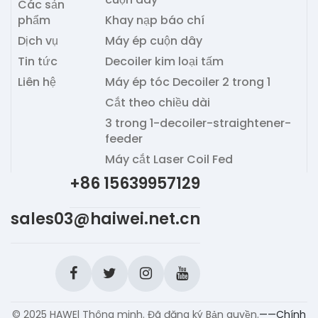
Các sản
phẩm
Khay nạp báo chí
Dịch vụ
Máy ép cuộn dây
Tin tức
Decoiler kim loại tấm
Liên hệ
Máy ép tóc Decoiler 2 trong 1
Cắt theo chiều dài
3 trong 1-decoiler-straightener-
feeder
Máy cắt Laser Coil Fed
+86 15639957129
sales03@haiwei.net.cn
© 2025 HAWEl Thông minh. Đã đăng ký Bản quyền.
——Chính