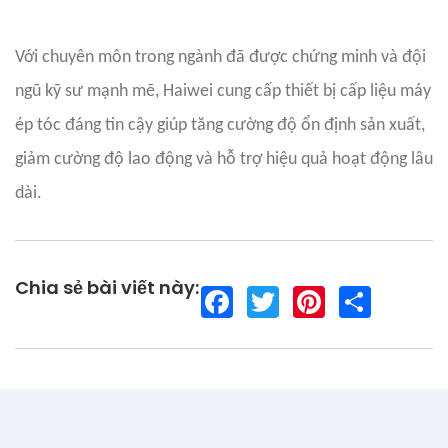
Với chuyên môn trong ngành đã được chứng minh và đội
ngũ kỹ sư mạnh mẽ, Haiwei cung cấp thiết bị cấp liệu máy
ép tóc đáng tin cậy giúp tăng cường độ ổn định sản xuất,
giảm cường độ lao động và hỗ trợ hiệu quả hoạt động lâu
dài.
Chia sẻ bài viết này:
F
T
P
S
a
w
i
h
c
i
n
a
e
t
t
r
b
t
e
e
o
e
r
o
r
e
k
s
t