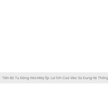
ÔI
CÁC SẢN PHẨM
VIDEO
GIẢI PHÁP
TIN TỨC
LIÊN HỆ VỚ
Tiến Bộ Tự Động Hóa Máy Ép: Lợi Ích Của Việc Sử Dụng Hệ Thống