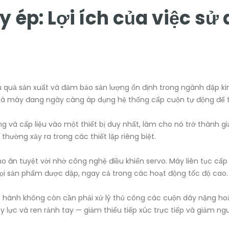
 ép: Lợi ích của việc sử 
quả sản xuất và đảm bảo sản lượng ổn định trong ngành dập kim
 nhà máy đang ngày càng áp dụng hệ thống cấp cuộn tự động để 
ng và cấp liệu vào một thiết bị duy nhất, làm cho nó trở thành gi
hường xảy ra trong các thiết lập riêng biệt.
cho ăn tuyệt vời nhờ công nghệ điều khiển servo. Máy liên tục cấp
mọi sản phẩm được dập, ngay cả trong các hoạt động tốc độ cao.
ận hành không còn cần phải xử lý thủ công các cuộn dây nặng ho
 lực và ren rảnh tay — giảm thiểu tiếp xúc trực tiếp và giảm n