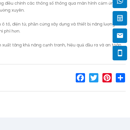
chóng điều chỉnh các thông số thông qua màn hình cảm ứng mà
thường xuyên.
ô tô, điện tử, phần cứng xây dựng và thiết bị năng lượng. Với
i phí hơn.
 xuất tăng khả năng cạnh tranh, hiệu quả đầu ra và an toàn
F
T
P
S
a
w
i
h
c
i
n
a
e
t
t
r
b
t
e
e
o
e
r
o
r
e
k
s
t