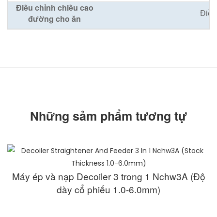
Điều chỉnh chiều cao
Điều
đường cho ăn
Những sảm phẩm tương tự
Máy ép và nạp Decoiler 3 trong 1 Nchw3A (Độ
dày cổ phiếu 1.0-6.0mm)