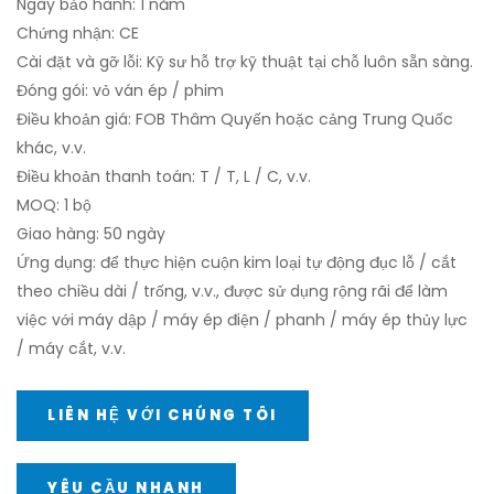
Ngày bảo hành: 1 năm
Chứng nhận: CE
Cài đặt và gỡ lỗi: Kỹ sư hỗ trợ kỹ thuật tại chỗ luôn sẵn sàng.
Đóng gói: vỏ ván ép / phim
Điều khoản giá: FOB Thâm Quyến hoặc cảng Trung Quốc
khác, v.v.
Điều khoản thanh toán: T / T, L / C, v.v.
MOQ: 1 bộ
Giao hàng: 50 ngày
Ứng dụng: để thực hiện cuộn kim loại tự động đục lỗ / cắt
theo chiều dài / trống, v.v., được sử dụng rộng rãi để làm
việc với máy dập / máy ép điện / phanh / máy ép thủy lực
/ máy cắt, v.v.
LIÊN HỆ VỚI CHÚNG TÔI
YÊU CẦU NHANH