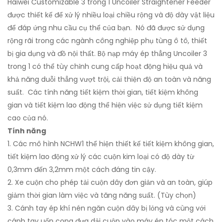
Haiwei Customizable 3 trong 1 Uncoiler Straightener Feeder
được thiết kế để xử lý nhiều loại chiều rộng và độ dày vật liệu
để đáp ứng nhu cầu cụ thể của bạn. Nó đã được sử dụng
rộng rãi trong các ngành công nghiệp phụ tùng ô tô, thiết
bị gia dụng và đồ nội thất. Bộ nạp máy ép thẳng Uncoiler 3
trong 1 có thể tùy chỉnh cung cấp hoạt động hiệu quả và
khả năng duỗi thẳng vượt trội, cải thiện độ an toàn và năng
suất. Các tính năng tiết kiệm thời gian, tiết kiệm không
gian và tiết kiệm lao động thể hiện việc sử dụng tiết kiệm
cao của nó.
Tính năng
1. Các mô hình NCHW1 thể hiện thiết kế tiết kiệm không gian,
tiết kiệm lao động xử lý các cuộn kim loại có độ dày từ
0,3mm đến 3,2mm một cách đáng tin cậy.
2. Xe cuộn cho phép tải cuộn dây đơn giản và an toàn, giúp
giảm thời gian làm việc và tăng năng suất. (Tùy chọn)
3. Cánh tay ép khí nén ngăn cuộn dây bị lỏng và cùng với
cánh tay uốn cong đưa dải cuộn vào máy ép tóc một cách