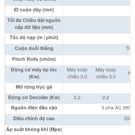
ID cuộn dây (mm)
Tối đa Chiều dài nguồn
cấp dữ liệu (mm)
Tốc độ nạp (m / phút)
Cuộn duỗi thẳng
Trên
Pinch Rolls (nhóm)
Động cơ máy ép tóc
Máy xoay
Máy xoay
AC
(Kw)
chiều 3.0
chiều 3.0
Mở rộng trục gá
T
Động cơ Decoiler (Kw)
2.2
2.2
3.
Nguồn điện đầu vào
3 pha AC 380V 
Điều chỉnh độ cao
Điều
Áp suất không khí (Mpa)