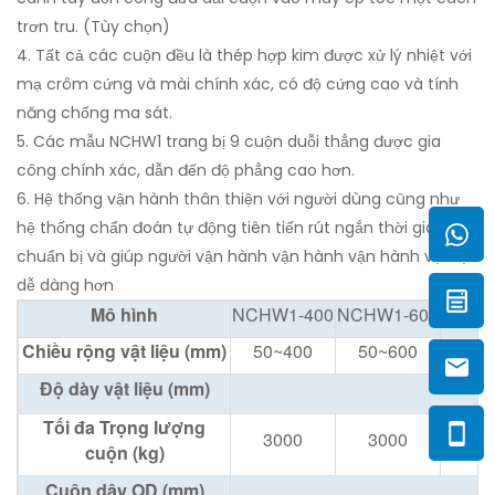
trơn tru. (Tùy chọn)
4. Tất cả các cuộn đều là thép hợp kim được xử lý nhiệt với
mạ crôm cứng và mài chính xác, có độ cứng cao và tính
năng chống ma sát.
5. Các mẫu NCHW1 trang bị 9 cuộn duỗi thẳng được gia
công chính xác, dẫn đến độ phẳng cao hơn.
6. Hệ thống vận hành thân thiện với người dùng cũng như
hệ thống chẩn đoán tự động tiên tiến rút ngắn thời gian
chuẩn bị và giúp người vận hành vận hành vận hành vật liệu
dễ dàng hơn
Mô hình
NCHW1-400
NCHW1-600
NCHW
Chiều rộng vật liệu (mm)
50~400
50~600
50~
Độ dày vật liệu (mm)
Tối đa Trọng lượng
3000
3000
50
cuộn (kg)
Cuộn dây OD (mm)